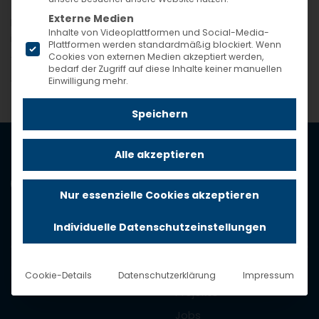
Externe Medien
Du möchtest einen Basketballständer kaufen oder
Inhalte von Videoplattformen und Social-Media-
interessierst Dich für die technischen
Plattformen werden standardmäßig blockiert. Wenn
Ausstattungsmerkmale eines...
Cookies von externen Medien akzeptiert werden,
bedarf der Zugriff auf diese Inhalte keiner manuellen
Einwilligung mehr.
Weiterlesen
Speichern
Alle akzeptieren
Nur essenzielle Cookies akzeptieren
Individuelle Datenschutzeinstellungen
Produkte
Unternehmen
Produktkatalog
Über uns
Cookie-Details
Datenschutzerklärung
Impressum
Projekte
Jobs