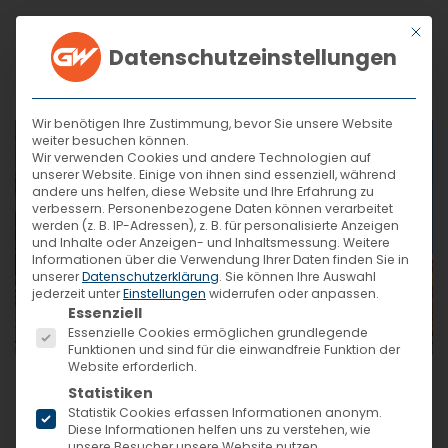
Mit di
Datenschutzeinstellungen
Zum Hauptinhalt springen
Wir benötigen Ihre Zustimmung, bevor Sie unsere Website
weiter besuchen können.
Wir verwenden Cookies und andere Technologien auf
unserer Website. Einige von ihnen sind essenziell, während
andere uns helfen, diese Website und Ihre Erfahrung zu
verbessern.
Personenbezogene Daten können verarbeitet
werden (z. B. IP-Adressen), z. B. für personalisierte Anzeigen
und Inhalte oder Anzeigen- und Inhaltsmessung.
Weitere
Informationen über die Verwendung Ihrer Daten finden Sie in
unserer
Datenschutzerklärung
.
Sie können Ihre Auswahl
jederzeit unter
Einstellungen
widerrufen oder anpassen.
Es folgt eine Liste der Service-Gruppen, für die eine Ein
Essenziell
Essenzielle Cookies ermöglichen grundlegende
Funktionen und sind für die einwandfreie Funktion der
Website erforderlich.
Basketballständer – Qualität vom Hersteller
Statistiken
Statistik Cookies erfassen Informationen anonym.
Diese Informationen helfen uns zu verstehen, wie
Geschrieben am
10. November 2022
.
unsere Besucher unsere Website nutzen.