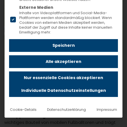
Externe Medien
Inhalte von Videoplattformen und Social-Media-
Plattformen werden standardmäßig blockiert. Wenn
Cookies von externen Medien akzeptiert werden,
bedarf der Zugriff auf diese Inhalte keiner manuellen
Einwilligung mehr.
Speichern
Alle akzeptieren
Sicherheit auf Sportanlagen
Nur essenzielle Cookies akzeptieren
Individuelle Datenschutzeinstellungen
mit der GWsports Kippsicherung
für Fußballtore
Cookie-Details
Datenschutzerklärung
Impressum
Die
Kippsicherung für Fußballtore
ist ein sehr
wichtiges Bauteil von mobilen Fußballtoren und trägt