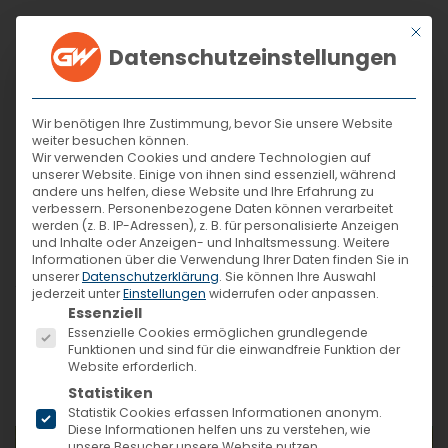
Mit di
Datenschutzeinstellungen
Zum Hauptinhalt springen
Wir benötigen Ihre Zustimmung, bevor Sie unsere Website
weiter besuchen können.
Wir verwenden Cookies und andere Technologien auf
Kippsicherung für
unserer Website. Einige von ihnen sind essenziell, während
andere uns helfen, diese Website und Ihre Erfahrung zu
Fußballtore
verbessern.
Personenbezogene Daten können verarbeitet
werden (z. B. IP-Adressen), z. B. für personalisierte Anzeigen
und Inhalte oder Anzeigen- und Inhaltsmessung.
Weitere
Informationen über die Verwendung Ihrer Daten finden Sie in
unserer
Datenschutzerklärung
.
Sie können Ihre Auswahl
jederzeit unter
Einstellungen
widerrufen oder anpassen.
Es folgt eine Liste der Service-Gruppen, für die eine Ein
Essenziell
GWsports
15. Juni 2022
Essenzielle Cookies ermöglichen grundlegende
Funktionen und sind für die einwandfreie Funktion der
Website erforderlich.
Blog
Statistiken
Statistik Cookies erfassen Informationen anonym.
Diese Informationen helfen uns zu verstehen, wie
unsere Besucher unsere Website nutzen.